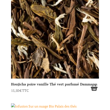
Houjicha poire vanille Thé vert parfumé Dammann
15,50
€
TTC