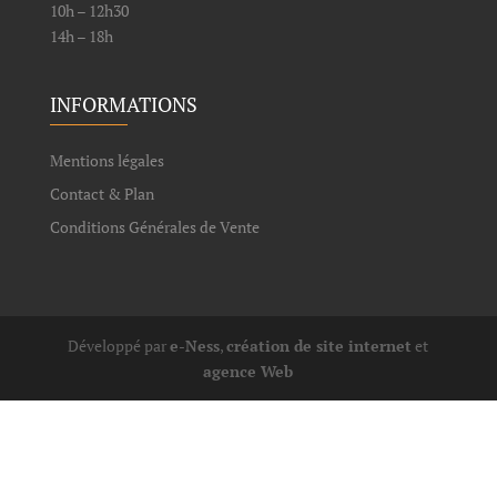
10h – 12h30
14h – 18h
INFORMATIONS
Mentions légales
Contact & Plan
Conditions Générales de Vente
Développé par
e-Ness
,
création de site internet
et
agence Web