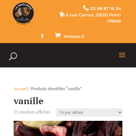
02 98 87 16 24
3-5 rue Carnot, 29120 Pont-
l’Abbé
Articles 0
Accueil
/ Produits identifiés “vanille”
vanille
22 résultats affichés