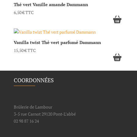
Thé vert Vanille amande Dammann
6,50
€
TTC
Vanilla twist Thé vert parfumé Dammann
15,50
€
TTC
COORDONNÉES
Brûlerie de Lambour
3-5 rue Carnot 29120 Pont-L’abbé
02 98 87 16 24