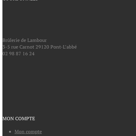
Brûlerie de Lambour
3-5 rue Carnot 29120 Pont-L’abbé
02 98 87 16 24
MON COMPTE
Mon compte